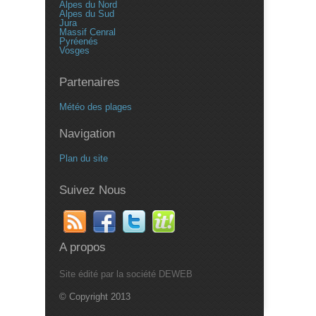
Alpes du Nord
Alpes du Sud
Jura
Massif Cenral
Pyréenés
Vosges
Partenaires
Météo des plages
Navigation
Plan du site
Suivez Nous
A propos
Site édité par la société DEWEB
© Copyright 2013