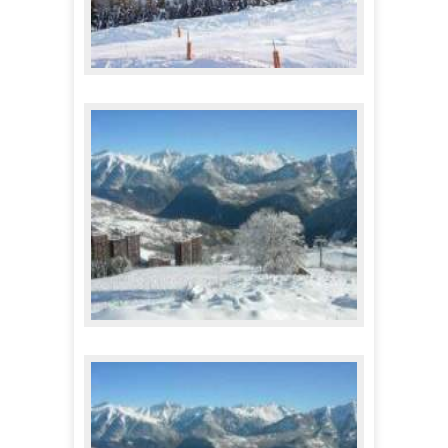
Résidence Chanteneige Reberty 1850
74,00 €
A partir de
Skissim - Le Corbier
88,00 €
A partir de