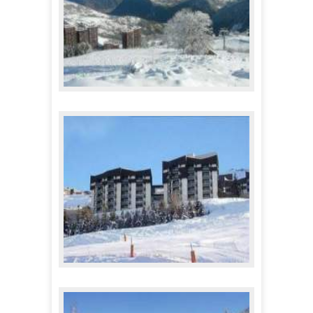
Skissim - Le Corbier
92,00 €
A partir de
Résidence Chanteneige Reberty 1850
107,00 €
A partir de