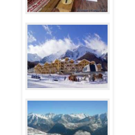
Skissim - Les Menuires
117,00 €
A partir de
Résidence Le Parc des Airelles ***
124,00 €
A partir de