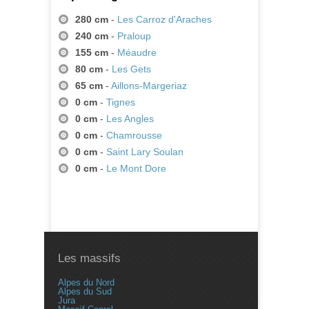
280 cm
-
Les Carroz d'Araches
240 cm
-
Praloup
155 cm
-
Méaudre
80 cm
-
Les Gets
65 cm
-
Aillons-Margeriaz
0 cm
-
Tignes
0 cm
-
Les Angles
0 cm
-
Chamrousse
0 cm
-
Saint Lary Soulan
0 cm
-
Le Mont Dore
Les massifs
Alpes du Nord
Alpes du Sud
Jura