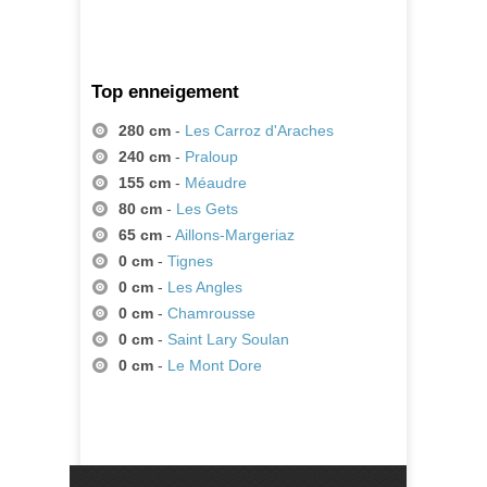
Top enneigement
280 cm
-
Les Carroz d'Araches
240 cm
-
Praloup
155 cm
-
Méaudre
80 cm
-
Les Gets
65 cm
-
Aillons-Margeriaz
0 cm
-
Tignes
0 cm
-
Les Angles
0 cm
-
Chamrousse
0 cm
-
Saint Lary Soulan
0 cm
-
Le Mont Dore