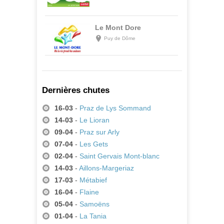
Le Mont Dore
Puy de Dôme
Dernières chutes
16-03
-
Praz de Lys Sommand
14-03
-
Le Lioran
09-04
-
Praz sur Arly
07-04
-
Les Gets
02-04
-
Saint Gervais Mont-blanc
14-03
-
Aillons-Margeriaz
17-03
-
Métabief
16-04
-
Flaine
05-04
-
Samoëns
01-04
-
La Tania