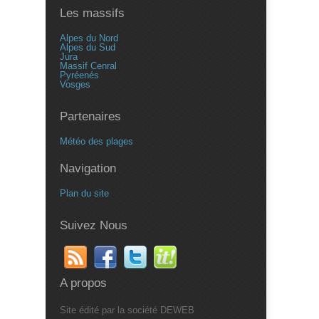
Les massifs
Alpes du Nord
Alpes du Sud
Jura
Massif Cenral
Pyréenés
Vosges
Partenaires
Météo des plages
Navigation
Plan du site
Suivez Nous
A propos
Site édité par la société DEWEB