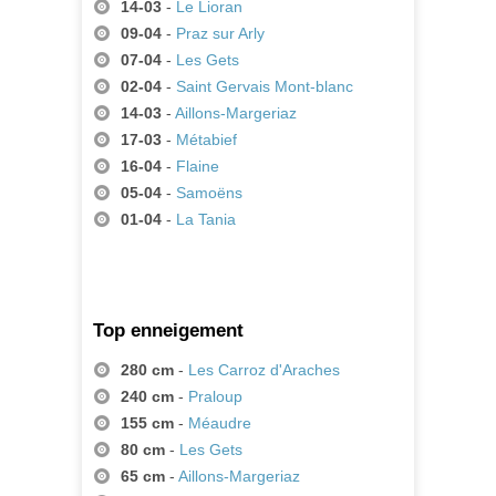
14-03
-
Le Lioran
09-04
-
Praz sur Arly
07-04
-
Les Gets
02-04
-
Saint Gervais Mont-blanc
14-03
-
Aillons-Margeriaz
17-03
-
Métabief
16-04
-
Flaine
05-04
-
Samoëns
01-04
-
La Tania
Top enneigement
280 cm
-
Les Carroz d'Araches
240 cm
-
Praloup
155 cm
-
Méaudre
80 cm
-
Les Gets
65 cm
-
Aillons-Margeriaz