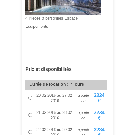
4 Pièces 8 personnes Espace
Equipements :
A partir de :
1 590,00 €
Prix et disponibilités
Durée de location : 7 jours
3234
20-02-2016
au
27-02-
à partir
€
2016
de
3234
21-02-2016
au
28-02-
à partir
€
2016
de
3234
22-02-2016
au
29-02-
à partir