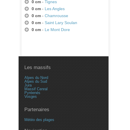
0 cm
-
Tignes
0 cm
-
Les Angles
0 cm
-
Chamrousse
0 cm
-
Saint Lary Soulan
0 cm
-
Le Mont Dore
Les massifs
Alpes du Nord
Alpes du Sud
Jura
Massif Cenral
Pyréenés
Vosges
Partenaires
Météo des plages