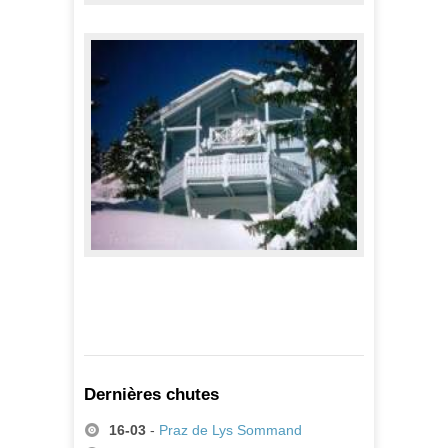
Appartement Pollux
397,00 €
A partir de
Chalets Hameau
1 330,00 €
A partir de
Dernières chutes
16-03
-
Praz de Lys Sommand