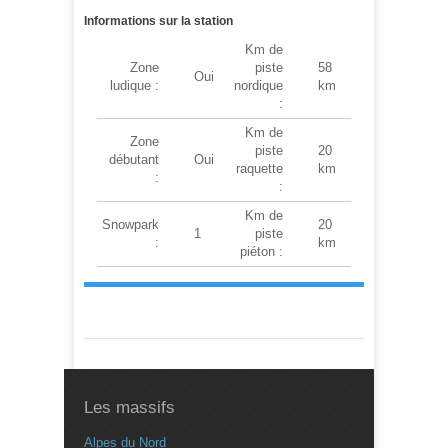
Informations sur la station
Km de
Zone
piste
58
Oui
ludique :
nordique
km
:
Km de
Zone
piste
20
débutant
Oui
raquette
km
:
:
Km de
Snowpark
20
1
piste
:
km
piéton :
Les massifs
Alpes du Nord