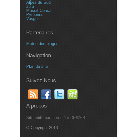
Alpes du Sud
Jura
Massif Cenral
Pyréenés
Vosges
Partenaires
Météo des plages
Navigation
Plan du site
Suivez Nous
A propos
Site édité par la société DEWEB
© Copyright 2013