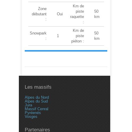
Km de
Zone
piste
50
débutant
Oui
raquette
km
:
:
Km de
Snowpark
50
1
piste
:
km
piéton :
Les massifs
Alpes du Nord
Alpes du Sud
Jura
Massif Cenral
Pyréenés
Vosges
Partenaires