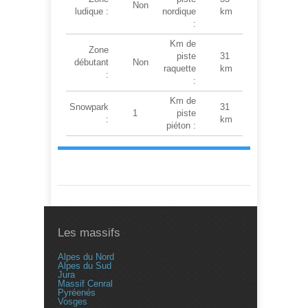
Non
ludique :
nordique
km
:
Km de
Zone
piste
31
débutant
Non
raquette
km
:
:
Km de
Snowpark
31
1
piste
:
km
piéton :
Les massifs
Alpes du Nord
Alpes du Sud
Jura
Massif Cenral
Pyréenés
Vosges