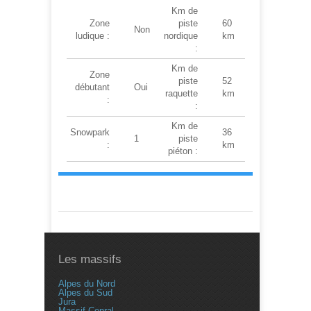
Km de
Zone
piste
60
Non
ludique :
nordique
km
:
Km de
Zone
piste
52
débutant
Oui
raquette
km
:
:
Km de
Snowpark
36
1
piste
:
km
piéton :
Les massifs
Alpes du Nord
Alpes du Sud
Jura
Massif Cenral