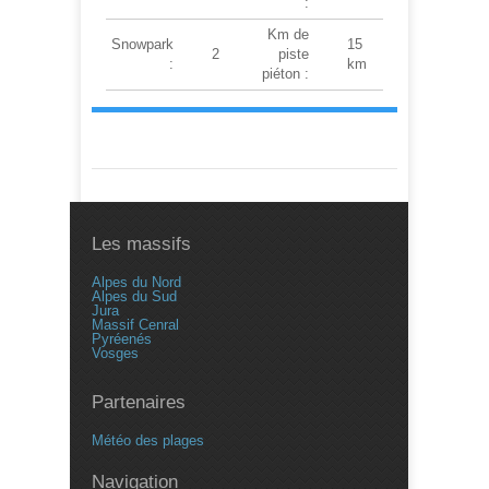
:
Km de
Snowpark
15
2
piste
:
km
piéton :
Les massifs
Alpes du Nord
Alpes du Sud
Jura
Massif Cenral
Pyréenés
Vosges
Partenaires
Météo des plages
Navigation