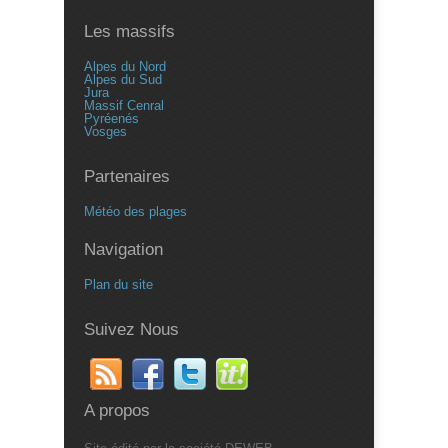
Les massifs
Alpes du Nord
Alpes du Sud
Jura
Massif Cenral
Pyréenés
Vosges
Partenaires
Météo des plages
Navigation
Plan du site
Suivez Nous
A propos