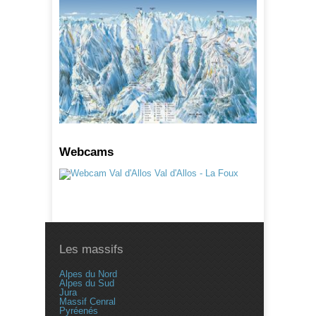
Webcams
Les massifs
Alpes du Nord
Alpes du Sud
Jura
Massif Cenral
Pyréenés