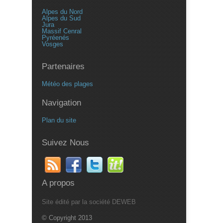
Alpes du Nord
Alpes du Sud
Jura
Massif Cenral
Pyréenés
Vosges
Partenaires
Météo des plages
Navigation
Plan du site
Suivez Nous
A propos
Site édité par la société DEWEB
© Copyright 2013