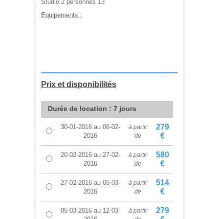
Studio 2 personnes 13
Equipements :
A partir de :
194,00 €
Prix et disponibilités
Durée de location : 7 jours
279
30-01-2016
au
06-02-
à partir
€
2016
de
580
20-02-2016
au
27-02-
à partir
€
2016
de
514
27-02-2016
au
05-03-
à partir
€
2016
de
279
05-03-2016
au
12-03-
à partir