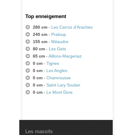
Top enneigement
280 cm
-
Les Carroz d'Araches
240 cm
-
Praloup
155 cm
-
Méaudre
80 cm
-
Les Gets
65 cm
-
Aillons-Margeriaz
0 cm
-
Tignes
0 cm
-
Les Angles
0 cm
-
Chamrousse
0 cm
-
Saint Lary Soulan
0 cm
-
Le Mont Dore
Les massifs