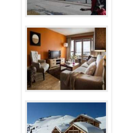
Appartements Castor
499,00 €
A partir de
Résidence Pierre & Vacances Premium Les
Terrasses d'Hélios *****
1 220,00 €
A partir de