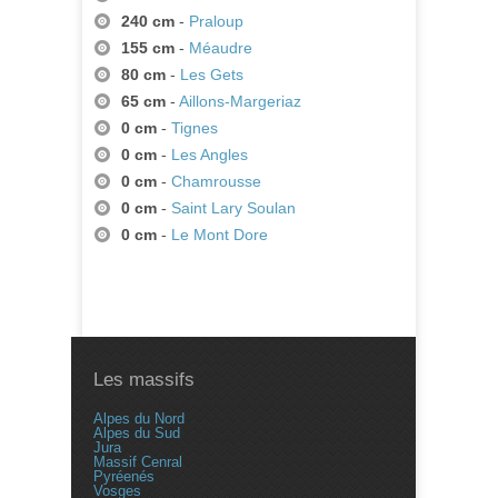
240 cm
-
Praloup
155 cm
-
Méaudre
80 cm
-
Les Gets
65 cm
-
Aillons-Margeriaz
0 cm
-
Tignes
0 cm
-
Les Angles
0 cm
-
Chamrousse
0 cm
-
Saint Lary Soulan
0 cm
-
Le Mont Dore
Les massifs
Alpes du Nord
Alpes du Sud
Jura
Massif Cenral
Pyréenés
Vosges