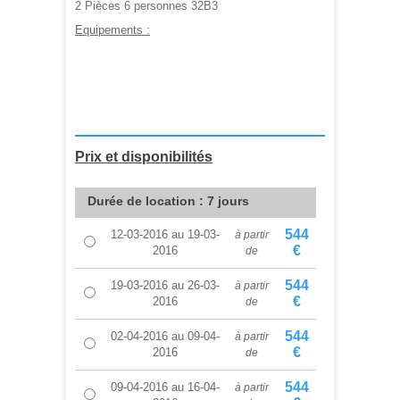
2 Pièces 6 personnes 32B3
Equipements :
A partir de :
544,00 €
Prix et disponibilités
Durée de location : 7 jours
544
12-03-2016
au
19-03-
à partir
€
2016
de
544
19-03-2016
au
26-03-
à partir
€
2016
de
544
02-04-2016
au
09-04-
à partir
€
2016
de
544
09-04-2016
au
16-04-
à partir