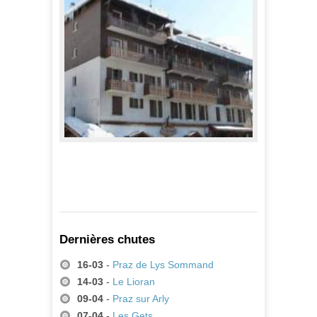
687,00 €
A partir de
SOLEIL D'OR
405,00 €
A partir de
Dernières chutes
16-03
-
Praz de Lys Sommand
14-03
-
Le Lioran
09-04
-
Praz sur Arly
07-04
-
Les Gets