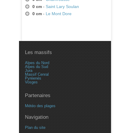
0 cm
-
Saint Lary Soulan
0 cm
-
Le Mont Dore
Les massifs
Alpes du Nord
Alpes du Sud
Jura
Massif Cenral
Pyréenés
Vosges
Partenaires
Météo des plages
Navigation
Plan du site