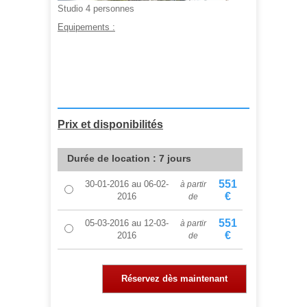
Studio 4 personnes
Equipements :
A partir de :
551,00 €
Prix et disponibilités
Durée de location : 7 jours
551
30-01-2016
au
06-02-
à partir
€
2016
de
551
05-03-2016
au
12-03-
à partir
€
2016
de
Réservez dès maintenant