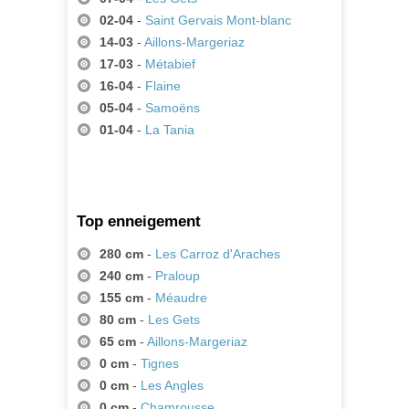
02-04
-
Saint Gervais Mont-blanc
14-03
-
Aillons-Margeriaz
17-03
-
Métabief
16-04
-
Flaine
05-04
-
Samoëns
01-04
-
La Tania
Top enneigement
280 cm
-
Les Carroz d'Araches
240 cm
-
Praloup
155 cm
-
Méaudre
80 cm
-
Les Gets
65 cm
-
Aillons-Margeriaz
0 cm
-
Tignes
0 cm
-
Les Angles
0 cm
-
Chamrousse