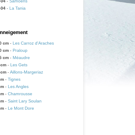
-04
-
Samoëns
-04
-
La Tania
enneigement
0 cm
-
Les Carroz d'Araches
0 cm
-
Praloup
5 cm
-
Méaudre
 cm
-
Les Gets
 cm
-
Aillons-Margeriaz
cm
-
Tignes
cm
-
Les Angles
cm
-
Chamrousse
cm
-
Saint Lary Soulan
cm
-
Le Mont Dore