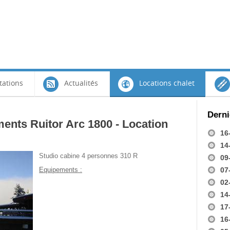
tations
Actualités
Locations chalet
Derni
ents Ruitor Arc 1800 - Location
16
14
Studio cabine 4 personnes 310 R
09
Equipements :
07
02
14
A partir de :
17
368,00 €
16