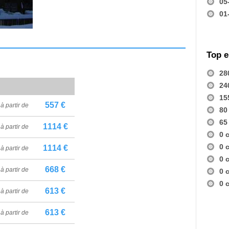
05
01
Top 
28
24
15
557 €
à partir de
80
65
1114 €
à partir de
0 
0 
1114 €
à partir de
0 
668 €
à partir de
0 
0 
613 €
à partir de
613 €
à partir de