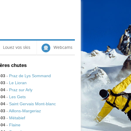
Louez vos skis
Webcams
ères chutes
-03
-
Praz de Lys Sommand
-03
-
Le Lioran
-04
-
Praz sur Arly
-04
-
Les Gets
-04
-
Saint Gervais Mont-blanc
-03
-
Aillons-Margeriaz
-03
-
Métabief
-04
-
Flaine