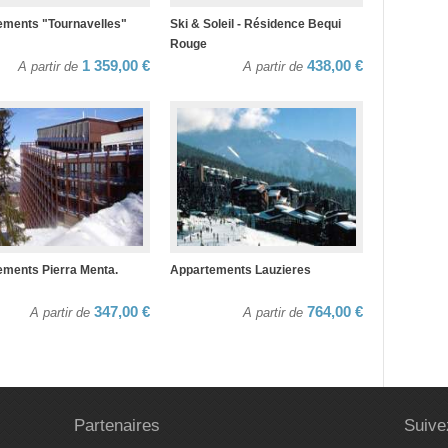
ements "Tournavelles"
Ski & Soleil - Résidence Bequi
Rouge
1 359,00 €
438,00 €
A partir de
A partir de
ements Pierra Menta.
Appartements Lauzieres
347,00 €
764,00 €
A partir de
A partir de
Partenaires
Suive