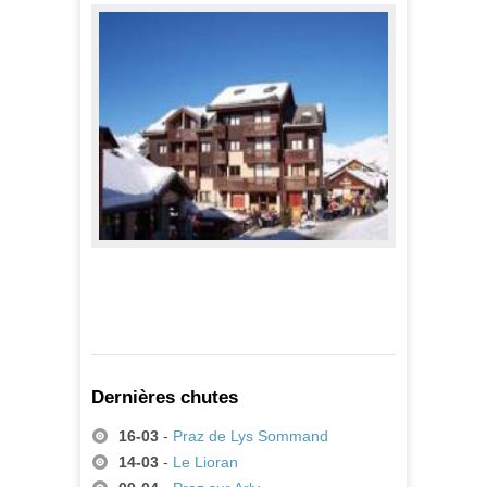
342,00 €
A partir de
Appartements Soldanelles
424,00 €
A partir de
Dernières chutes
16-03
-
Praz de Lys Sommand
14-03
-
Le Lioran