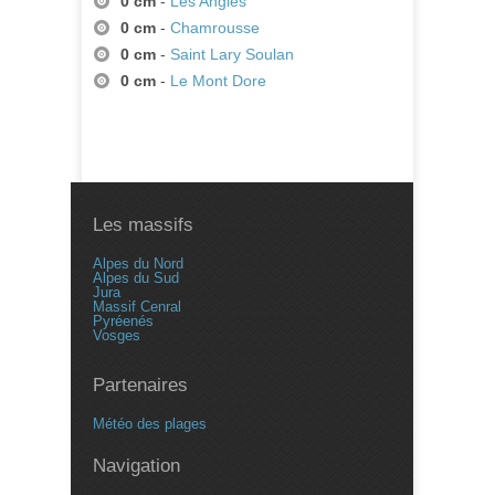
0 cm
-
Les Angles
0 cm
-
Chamrousse
0 cm
-
Saint Lary Soulan
0 cm
-
Le Mont Dore
Les massifs
Alpes du Nord
Alpes du Sud
Jura
Massif Cenral
Pyréenés
Vosges
Partenaires
Météo des plages
Navigation