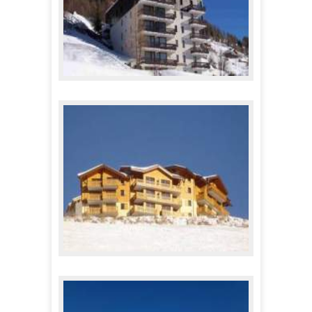
Appartements Plein Sud
294,00 €
A partir de
Résidence Lagrange Prestige L'Arollaie ****
658,00 €
A partir de