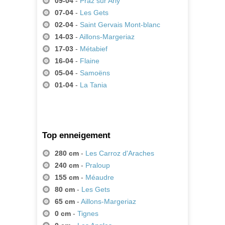
09-04
-
Praz sur Arly
07-04
-
Les Gets
02-04
-
Saint Gervais Mont-blanc
14-03
-
Aillons-Margeriaz
17-03
-
Métabief
16-04
-
Flaine
05-04
-
Samoëns
01-04
-
La Tania
Top enneigement
280 cm
-
Les Carroz d'Araches
240 cm
-
Praloup
155 cm
-
Méaudre
80 cm
-
Les Gets
65 cm
-
Aillons-Margeriaz
0 cm
-
Tignes