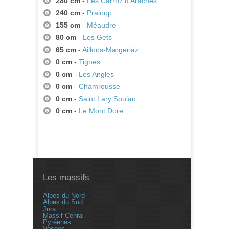
280 cm
-
Les Carroz d'Araches
240 cm
-
Praloup
155 cm
-
Méaudre
80 cm
-
Les Gets
65 cm
-
Aillons-Margeriaz
0 cm
-
Tignes
0 cm
-
Les Angles
0 cm
-
Chamrousse
0 cm
-
Saint Lary Soulan
0 cm
-
Le Mont Dore
Les massifs
Alpes du Nord
Alpes du Sud
Jura
Massif Cenral
Pyréenés
Vosges