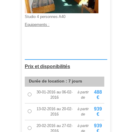
Studio 4 personnes A40
Equipements :
A partir de :
365,00 €
Prix et disponibilités
Durée de location : 7 jours
488
30-01-2016
au
06-02-
à partir
€
2016
de
939
13-02-2016
au
20-02-
à partir
€
2016
de
939
20-02-2016
au
27-02-
à partir
€
2016
de