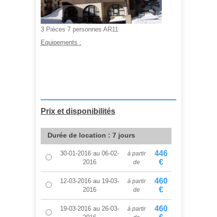
3 Pièces 7 personnes AR11
Equipements :
A partir de :
446,00 €
Prix et disponibilités
Durée de location : 7 jours
446
30-01-2016
au
06-02-
à partir
€
2016
de
460
12-03-2016
au
19-03-
à partir
€
2016
de
460
19-03-2016
au
26-03-
à partir