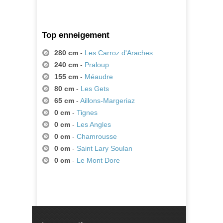
Top enneigement
280 cm
-
Les Carroz d'Araches
240 cm
-
Praloup
155 cm
-
Méaudre
80 cm
-
Les Gets
65 cm
-
Aillons-Margeriaz
0 cm
-
Tignes
0 cm
-
Les Angles
0 cm
-
Chamrousse
0 cm
-
Saint Lary Soulan
0 cm
-
Le Mont Dore