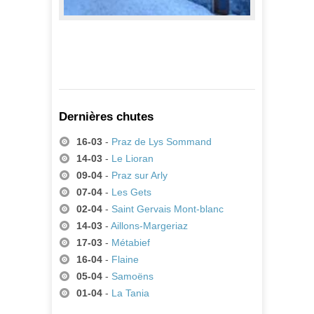
Résidence Les Essarts***
410,00 €
A partir de
Dernières chutes
16-03
-
Praz de Lys Sommand
14-03
-
Le Lioran
09-04
-
Praz sur Arly
07-04
-
Les Gets
02-04
-
Saint Gervais Mont-blanc
14-03
-
Aillons-Margeriaz
17-03
-
Métabief
16-04
-
Flaine
05-04
-
Samoëns
01-04
-
La Tania