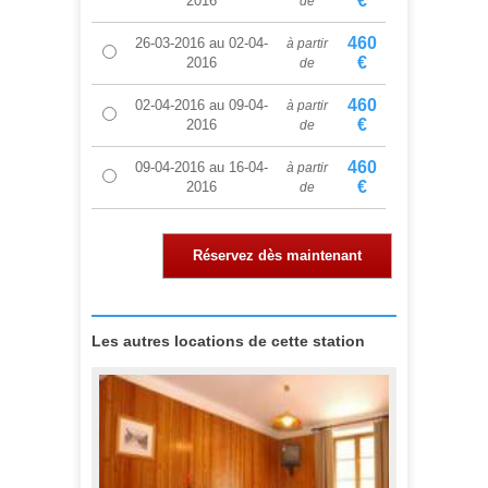
€
2016
de
460
26-03-2016
au
02-04-
à partir
€
2016
de
460
02-04-2016
au
09-04-
à partir
€
2016
de
460
09-04-2016
au
16-04-
à partir
€
2016
de
Réservez dès maintenant
Les autres locations de cette station