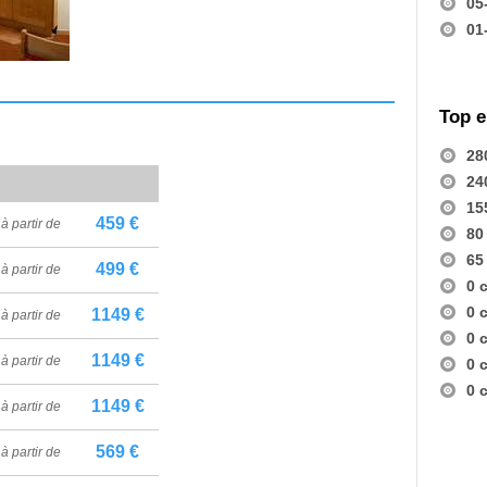
05
01
Top 
28
24
15
459 €
à partir de
80
65
499 €
à partir de
0 
0 
1149 €
à partir de
0 
1149 €
à partir de
0 
0 
1149 €
à partir de
569 €
à partir de