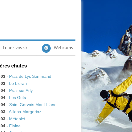
Louez vos skis
Webcams
ères chutes
-03
-
Praz de Lys Sommand
-03
-
Le Lioran
-04
-
Praz sur Arly
-04
-
Les Gets
-04
-
Saint Gervais Mont-blanc
-03
-
Aillons-Margeriaz
-03
-
Métabief
-04
-
Flaine