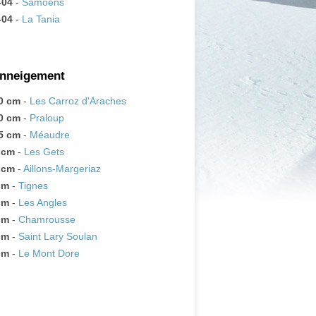
-04
-
Samoëns
-04
-
La Tania
enneigement
0 cm
-
Les Carroz d'Araches
0 cm
-
Praloup
5 cm
-
Méaudre
 cm
-
Les Gets
 cm
-
Aillons-Margeriaz
cm
-
Tignes
cm
-
Les Angles
cm
-
Chamrousse
cm
-
Saint Lary Soulan
cm
-
Le Mont Dore