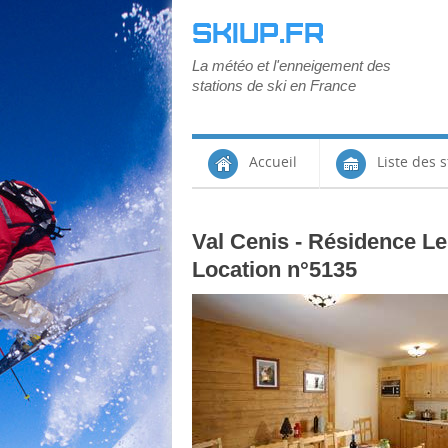
SKIUP.FR
La météo et l'enneigement des
stations de ski en France
Accueil
Liste des s
Val Cenis - Résidence Le
Location n°5135