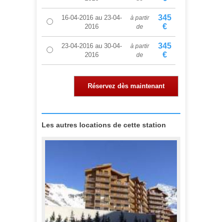
345
16-04-2016
au
23-04-
à partir
€
2016
de
345
23-04-2016
au
30-04-
à partir
€
2016
de
Réservez dès maintenant
Les autres locations de cette station