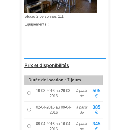
Studio 2 personnes 111
Equipements :
A partir de :
345,00 €
Prix et disponibilités
Durée de location : 7 jours
505
19-03-2016
au
26-03-
à partir
€
2016
de
385
02-04-2016
au
09-04-
à partir
€
2016
de
345
09-04-2016
au
16-04-
à partir
€
2016
de