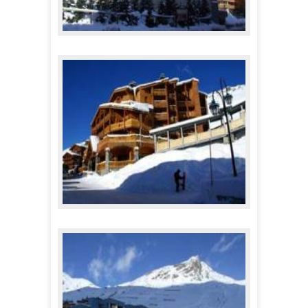
Appartements la Roche Blanche.
345,00 €
A partir de
Résidence Val 2400 ****
2 330,00 €
A partir de