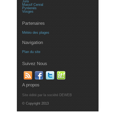
Jura
Massif Cenral
Pyréenés
Vosges
Partenaires
Météo des plages
Navigation
Plan du site
Suivez Nous
A propos
Site édité par la société DEWEB
© Copyright 2013