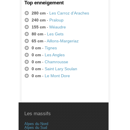
Top enneigement
280 cm
-
Les Carroz d'Araches
240 cm
-
Praloup
155 cm
-
Méaudre
80 cm
-
Les Gets
65 cm
-
Aillons-Margeriaz
0 cm
-
Tignes
0 cm
-
Les Angles
0 cm
-
Chamrousse
0 cm
-
Saint Lary Soulan
0 cm
-
Le Mont Dore
Les massifs
Alpes du Nord
Alpes du Sud