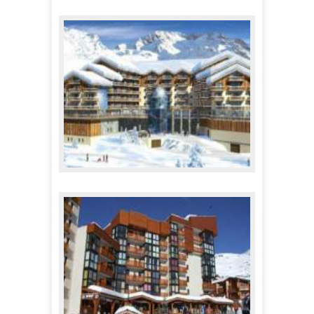
Appartements le Serac
355,00 €
A partir de
Résidence Koh-I Nor *****
2 175,00 €
A partir de