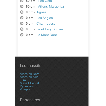
80 cm
-
Les Gets
65 cm
-
Aillons-Margeriaz
0 cm
-
Tignes
0 cm
-
Les Angles
0 cm
-
Chamrousse
0 cm
-
Saint Lary Soulan
0 cm
-
Le Mont Dore
Les massifs
Alpes du Nord
Alpes du Sud
Jura
Massif Cenral
Pyréenés
Vosges
Partenaires