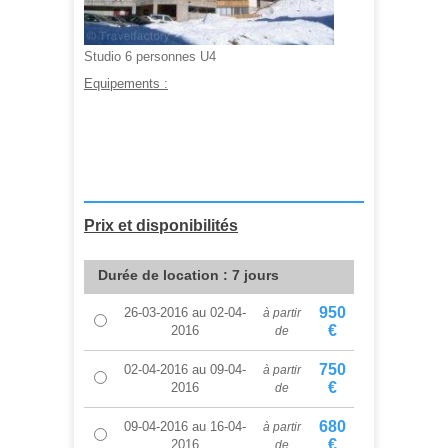
Studio 6 personnes U4
Equipements :
A partir de :
680,00 €
Prix et disponibilités
Durée de location : 7 jours
950
26-03-2016
au
02-04-
à partir
€
2016
de
750
02-04-2016
au
09-04-
à partir
€
2016
de
680
09-04-2016
au
16-04-
à partir
€
2016
de