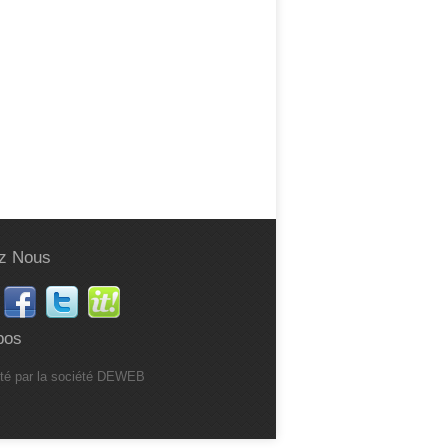
z Nous
pos
ité par la société DEWEB