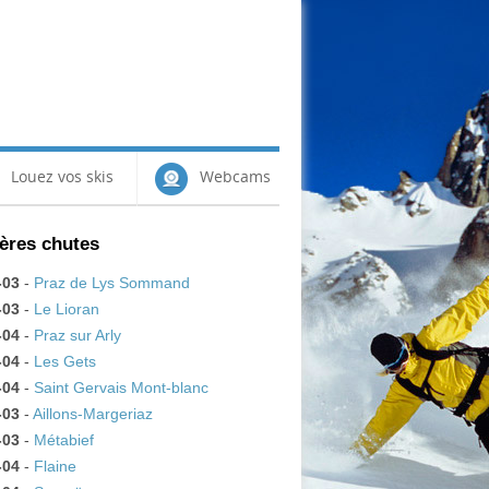
Louez vos skis
Webcams
ères chutes
-03
-
Praz de Lys Sommand
-03
-
Le Lioran
-04
-
Praz sur Arly
-04
-
Les Gets
-04
-
Saint Gervais Mont-blanc
-03
-
Aillons-Margeriaz
-03
-
Métabief
-04
-
Flaine