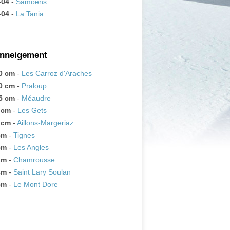
-04
-
Samoëns
-04
-
La Tania
enneigement
0 cm
-
Les Carroz d'Araches
0 cm
-
Praloup
5 cm
-
Méaudre
 cm
-
Les Gets
 cm
-
Aillons-Margeriaz
cm
-
Tignes
cm
-
Les Angles
cm
-
Chamrousse
cm
-
Saint Lary Soulan
cm
-
Le Mont Dore