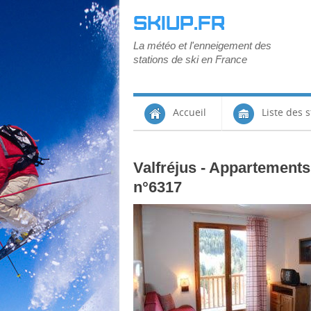
SKIUP.FR
La météo et l'enneigement des
stations de ski en France
Accueil
Liste des s
Valfréjus - Appartements
n°6317