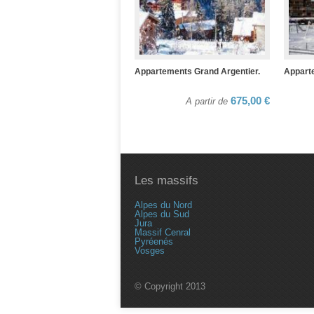
Appartements Grand Argentier.
Apparte
675,00 €
A partir de
Les massifs
Alpes du Nord
Alpes du Sud
Jura
Massif Cenral
Pyréenés
Vosges
© Copyright 2013