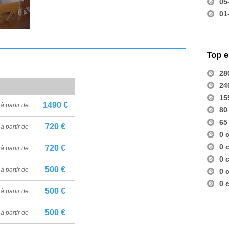
05
01
Top 
28
24
15
1490 €
à partir de
80
65
720 €
à partir de
0 
0 
720 €
à partir de
0 
500 €
à partir de
0 
0 
500 €
à partir de
500 €
à partir de