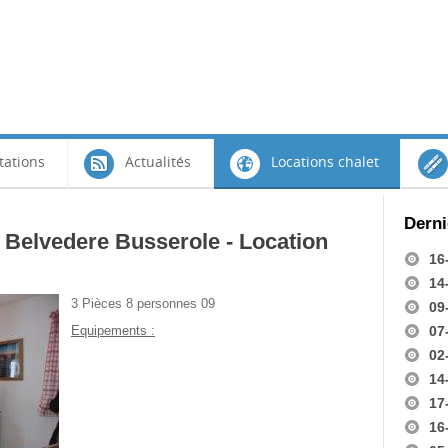
tations
Actualités
Locations chalet
Derni
 Belvedere Busserole - Location
16
14
3 Pièces 8 personnes 09
09
Equipements :
07
02
14
A partir de :
17
500,00 €
16