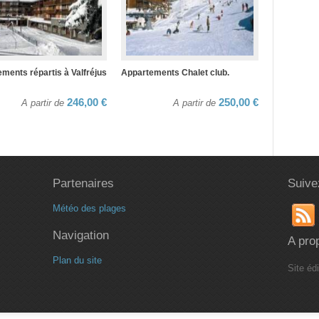
ments répartis à Valfréjus
Appartements Chalet club.
246,00 €
250,00 €
A partir de
A partir de
Partenaires
Suive
Météo des plages
Navigation
A pro
Plan du site
Site éd